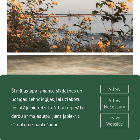
Allow
Šī mājaslapa izmanto sīkdatnes un
līdzīgas tehnoloģijas, lai uzlabotu
Allow
Necessary
lietotāju pieredzi tajā. Lai turpinātu
darbu ar mājaslapu, jums jāpiekrīt
Leave
Website
sīkdatņu izmantošanai